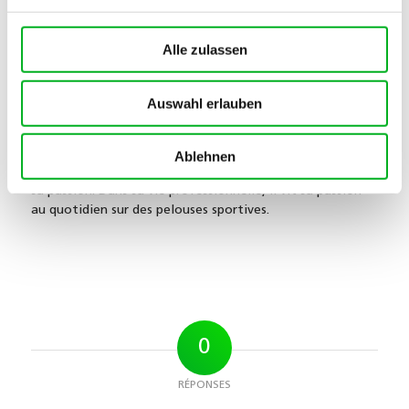
Alle zulassen
Pascal Grütz
Auswahl erlauben
Responsable du domaine de la production végétale et de
la gestion du gazon chez SwissGreen. Jardinier amateur
passionné et footballeur amateur. Pour un footballeur,
Ablehnen
un gazon naturel parfait fait tout simplement partie de
sa passion. Dans sa vie professionnelle, il vit sa passion
au quotidien sur des pelouses sportives.
0
RÉPONSES