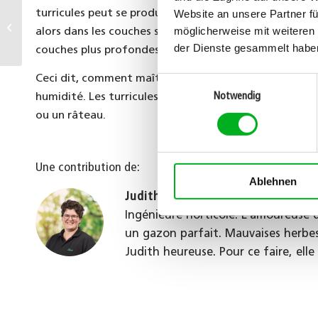
Website an unsere Partner fü
turricules peut se produire durant les mois d’automne
Mousse dans le gazon
möglicherweise mit weiteren
alors dans les couches supérieures du sol. Durant les m
der Dienste gesammelt habe
couches plus profondes.
Ceci dit, comment maîtriser les turricules dans le g
Einwilligungsauswahl
humidité. Les turricules se dessèchent et peuvent alo
Notwendig
ou un râteau.
Une contribution de:
Ablehnen
Judith Bircher
Ingénieure horticole. L’amoureuse
un gazon parfait. Mauvaises herbe
Judith heureuse. Pour ce faire, ell