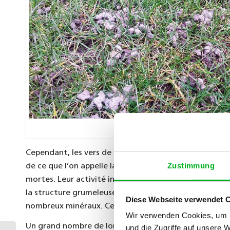
Turricules de lombrics gênants dans le gazon
Cependant, les vers de terre dans le gazon sont des an
Zustimmung
de ce que l’on appelle la macrofaune du sol. Ils cont
mortes. Leur activité intense assure en outre une mei
la structure grumeleuse. Le ver de terre est un animal
Diese Webseite verwendet 
nombreux minéraux. Ceux-ci ne pouvant être digérés, i
Wir verwenden Cookies, um I
Un grand nombre de lombrics est donc le signe d’un so
und die Zugriffe auf unsere 