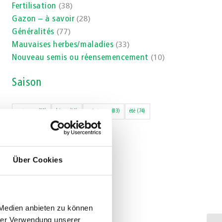
Fertilisation
(38)
Gazon – à savoir
(28)
Généralités
(77)
Mauvaises herbes/maladies
(33)
Nouveau semis ou réensemencement
(10)
Saison
automne
(63)
hiver
(12)
printemps
(83)
été
(74)
Über Cookies
 Medien anbieten zu können
hrer Verwendung unserer