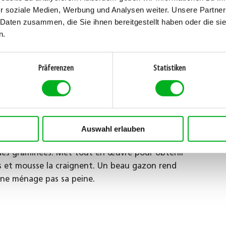
r soziale Medien, Werbung und Analysen weiter. Unsere Partner
 et de printemps. Les vers de terre se trouvent
 Daten zusammen, die Sie ihnen bereitgestellt haben oder die s
ois secs et chauds d’été, ils se déplacent vers les
n.
azon? Attendre simplement quelques journées sans
rs être simplement étalés avec un râteau à feuilles
Präferenzen
Statistiken
Auswahl erlauben
 des graminées. Met tout en œuvre pour obtenir
s et mousse la craignent. Un beau gazon rend
e ne ménage pas sa peine.