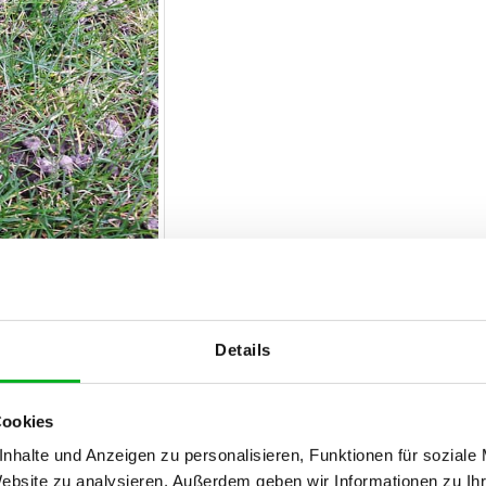
imaux d’une exceptionnelle utilité. Ils font partie
Details
ribuent à décomposer les substances organiques
lleure aération du sol et stimule la formation de
 fouisseur qui contribue à remonter vers le sol de
Cookies
ls sont rejetés sous forme de turricules.
nhalte und Anzeigen zu personalisieren, Funktionen für soziale
l sain et actif. Une apparition importante de
Website zu analysieren. Außerdem geben wir Informationen zu I