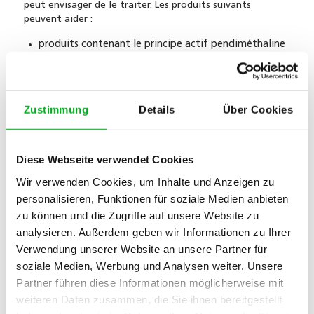
peut envisager de le traiter. Les produits suivants
peuvent aider :
produits contenant le principe actif pendiméthaline
: on trouve des produits à pulvériser ou sous forme
de granulés dans les magasins spécialisés. Ils sont
utilisés avant la germination du millet. En effet, le
principe actif empêche la germination des graines de
Zustimmung
Details
Über Cookies
millet. Le traitement doit donc avoir lieu au début
du printemps.
Produits contenant le principe actif fénoxaprop-P-
Diese Webseite verwendet Cookies
éthyl : ils sont utilisés à partir du stade de 2 feuilles
Wir verwenden Cookies, um Inhalte und Anzeigen zu
jusqu’au tallage (= formation de pousses latérales).
Une fois que le millet a tallé, le traitement n’est plus
personalisieren, Funktionen für soziale Medien anbieten
possible. Ne pulvérisez pas le produit contre le millet
zu können und die Zugriffe auf unsere Website zu
sur une pelouse humide ou à des températures
analysieren. Außerdem geben wir Informationen zu Ihrer
diurnes supérieures à 25 °C.
Verwendung unserer Website an unsere Partner für
Si le millet n’est pas contrôlé dans la pelouse, de
soziale Medien, Werbung und Analysen weiter. Unsere
grandes plantes se développeront. Si le gazon est
Partner führen diese Informationen möglicherweise mit
tondu régulièrement, le millet produit des tiges
weiteren Daten zusammen, die Sie ihnen bereitgestellt
florales courtes qui reposent à plat sur le sol. On
estime qu’un seul plant de millet peut produire