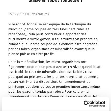
utilise un robot tondeuse ?
/
0 Commentaires
15.05.2017
Si le robot tondeuse est équipé de la technique du
mulching (herbe coupée en très fines particules et
redéposée), cela peut contribuer à apporter des
nutriments à votre gazon. Il faut toutefois prendre en
compte que l’herbe coupée doit d’abord être dégradée
par des micro-organismes et minéralisée avant que la
plante puisse en tirer profit.
Pour la minéralisation, les micro-organismes ont
également besoin d’un peu d’azote. En hiver quand le sol
est froid, le taux de minéralisation est faible ; c’est
pourquoi au printemps, les plantes n’ont pratiquement
aucun nutriment à disposition. Un amendement de
printemps est donc de toute première importance même
pour les gazons tondus par robot. Pour ce premier
amendement, on choisira l’engrais pour gazon Geistlich
Robot qui est spécialement adapté aux surfaces de
gazon tondues au robot tondeuse. Il est difficile de