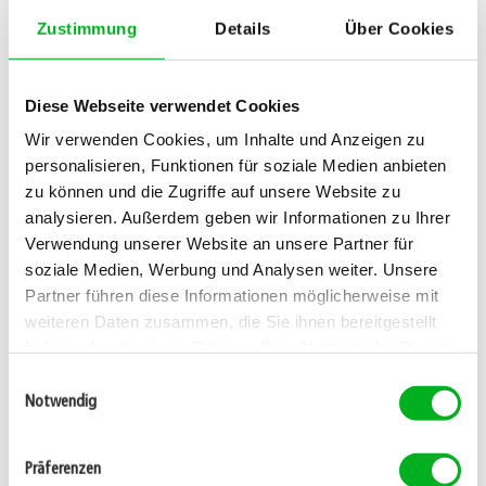
chiffrer la redéposition des nutriments du mulch, mais on
pense qu’avec le temps, on peut économiser jusqu’à un
Zustimmung
Details
Über Cookies
tiers des substances nutritives. Ceci dépend cependant de
l’emplacement.
Pour éviter une accumulation de matières organiques, il
Diese Webseite verwendet Cookies
est important que le robot tondeuse passe régulièrement
Wir verwenden Cookies, um Inhalte und Anzeigen zu
et ne produise pas de déchets de tonte trop longs. Les
personalisieren, Funktionen für soziale Medien anbieten
petits morceaux de jeunes feuilles sont, en effet, mieux
travaillés par les micro-organismes. Contrôlez toutefois
zu können und die Zugriffe auf unsere Website zu
régulièrement la formation de feutre dans votre gazon.
analysieren. Außerdem geben wir Informationen zu Ihrer
Verwendung unserer Website an unsere Partner für
soziale Medien, Werbung und Analysen weiter. Unsere
Une contribution de:
Partner führen diese Informationen möglicherweise mit
weiteren Daten zusammen, die Sie ihnen bereitgestellt
haben oder die sie im Rahmen Ihrer Nutzung der Dienste
gesammelt haben.
Einwilligungsauswahl
Notwendig
Ruedi Schwammberger
Conseiller spécialisé dans le gazon. Armé d'une loupe, il
Präferenzen