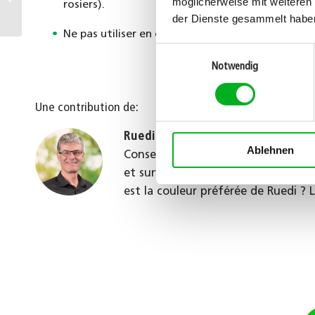
möglicherweise mit weiteren
rosiers).
pour les milieux secs
der Dienste gesammelt habe
Ne pas utiliser en cas de sécheresse ou de tempé
Einwilligungsauswahl
Notwendig
Une contribution de:
Ruedi Schwammberger
Ablehnen
Conseiller spécialisé dans le gazon
et surveille chaque herbe. Aucune 
est la couleur préférée de Ruedi ? L