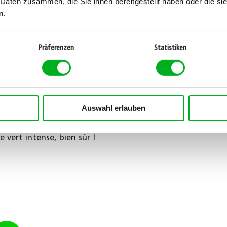
 Daten zusammen, die Sie ihnen bereitgestellt haben oder die s
n.
ratures supérieures à 25 °C
Präferenzen
Statistiken
Auswahl erlauben
. Armé d'une loupe, il parcourt le gazon à genoux
mauvaise herbe n'échappe à son regard ! Quelle
e vert intense, bien sûr !