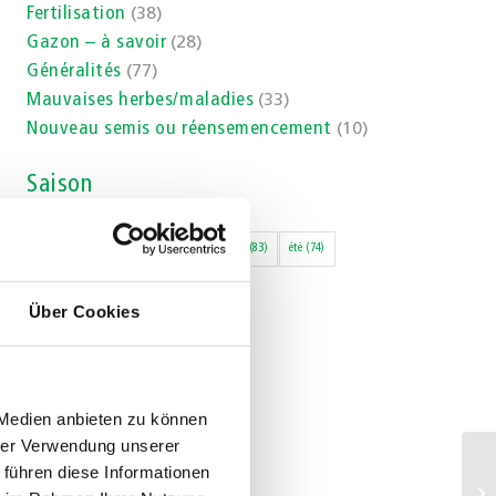
Fertilisation
(38)
Gazon – à savoir
(28)
Généralités
(77)
Mauvaises herbes/maladies
(33)
Nouveau semis ou réensemencement
(10)
Saison
automne
(63)
hiver
(12)
printemps
(83)
été
(74)
Über Cookies
 Medien anbieten zu können
hrer Verwendung unserer
 führen diese Informationen