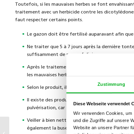
Toutefois, si les mauvaises herbes se font envahissa
traitement avec un herbicide contre les dicotylédones à
faut respecter certains points.
Le gazon doit être fertilisé auparavant afin qu
Ne traiter que 5 à 7 jours après la dernière ton
suffisamment de masse foliaire
Après le traitement, attendre également 7 jours 
les mauvaises herbes
Zustimmung
Selon le produit, il faudra respecter un délai d
Il existe des produits pouvant être employés en 
Diese Webseite verwendet 
pulvérisation, car les fines gouttes permettent 
Wir verwenden Cookies, um I
und die Zugriffe auf unsere 
Veiller à bien nettoyer le pulvérisateur après ut
Gazon pour terrain sec –
Website an unsere Partner fü
également la buse. Sinon, les résidus pourraient c
mélange de semences