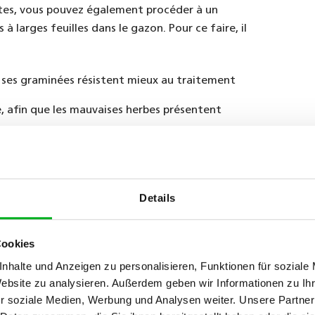
ntes, vous pouvez également procéder à un
 larges feuilles dans le gazon. Pour ce faire, il
e ses graminées résistent mieux au traitement
te, afin que les mauvaises herbes présentent
env. afin que le produit ait le temps d’agir dans
Details
’attente avant de réensemencer
arrosage ou en pulvérisation. Préférer la
Cookies
au produit de mieux adhérer qu’avec l’arrosage.
nhalte und Anzeigen zu personalisieren, Funktionen für soziale
Website zu analysieren. Außerdem geben wir Informationen zu I
ilisation. Ne surtout pas oublier de nettoyer
r soziale Medien, Werbung und Analysen weiter. Unsere Partner
auser des dégâts sur les autres plantes (p. ex. les