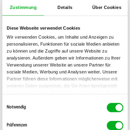
faut, par exemple, très bien préparer le sol avant la pose.
Zustimmung
Details
Über Cookies
Si l’on fait des erreurs dans la préparation du sol, il est
très difficile de les réparer par la suite. A l’adresse ici
vous trouverez des instructions détaillées pour la pose
des rouleaux de gazon.
Diese Webseite verwendet Cookies
Wir verwenden Cookies, um Inhalte und Anzeigen zu
Avec le gazon en rouleau, vous profitez ainsi
personalisieren, Funktionen für soziale Medien anbieten
directement d’un beau gazon vert dans votre jardin. Il est
évident aussi que la variante du gazon en rouleau est
zu können und die Zugriffe auf unsere Website zu
plus onéreuse que l’ensemencement du gazon.
analysieren. Außerdem geben wir Informationen zu Ihrer
Verwendung unserer Website an unsere Partner für
soziale Medien, Werbung und Analysen weiter. Unsere
Une contribution de:
Partner führen diese Informationen möglicherweise mit
weiteren Daten zusammen, die Sie ihnen bereitgestellt
haben oder die sie im Rahmen Ihrer Nutzung der Dienste
gesammelt haben.
Einwilligungsauswahl
Notwendig
Ruedi Schwammberger
Conseiller spécialisé dans le gazon. Armé d'une loupe, il
Präferenzen