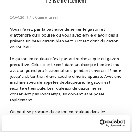
l’ensemencement
/
0 Commentaires
24.04.2019
Vous n’avez pas la patience de semer le gazon et
d’attendre qu’il pousse ou vous avez envie d’avoir dès à
présent un beau gazon bien vert ? Posez donc du gazon
en rouleau.
Le gazon en rouleau n’est pas autre chose que du gazon
précultivé. Celui-ci est semé dans un champ et entretenu
avec un grand professionnalisme pendant environ 12 mois
jusqu’à obtention d’une couche d’herbe épaisse. Avec une
machine spéciale appelée déplaqueuse, le gazon est
récolté et enroulé. Les rouleaux de gazon ne se
conservent pas longtemps, ils doivent être posés
rapidement.
On peut se procurer du gazon en rouleau dans les
commerces spécialisés, on le commande pour une date
précise et il est directement livré à domicile. La pose du
gazon en rouleau demande quelques connaissances. Il