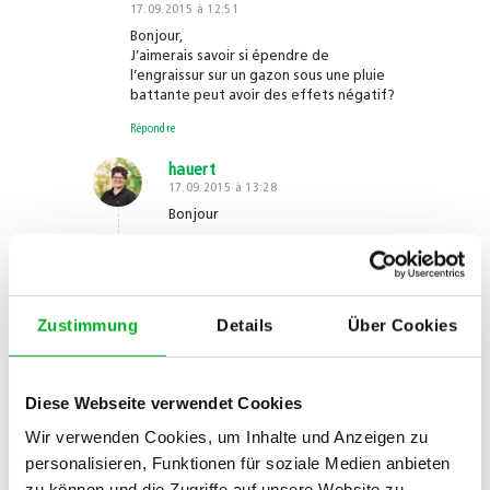
17.09.2015 à 12:51
dit
:
Bonjour,
J’aimerais savoir si épendre de
l’engraissur sur un gazon sous une pluie
battante peut avoir des effets négatif?
Répondre
hauert
17.09.2015 à 13:28
dit
:
Bonjour
La pluie n’a pas d’effet négatif sur
l’engrais. La pluie améliore l’effet
d’engrais. On voit rapidement que
le gazon devienne vert.
Zustimmung
Details
Über Cookies
Meilleures salutations
Votre équipe Maag
Répondre
Diese Webseite verwendet Cookies
Wir verwenden Cookies, um Inhalte und Anzeigen zu
novice
personalisieren, Funktionen für soziale Medien anbieten
11.11.2015 à 11:26
zu können und die Zugriffe auf unsere Website zu
dit