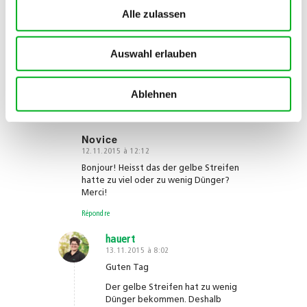
indications et recommandations
Alle zulassen
sur nos emballages et brochures,
ce problème n’arrivera pas.
Auswahl erlauben
A votre disposition
Hauert Engrais
Ablehnen
Répondre
Novice
12.11.2015 à 12:12
dit
:
Bonjour! Heisst das der gelbe Streifen
hatte zu viel oder zu wenig Dünger?
Merci!
Répondre
hauert
13.11.2015 à 8:02
dit
:
Guten Tag
Der gelbe Streifen hat zu wenig
Dünger bekommen. Deshalb